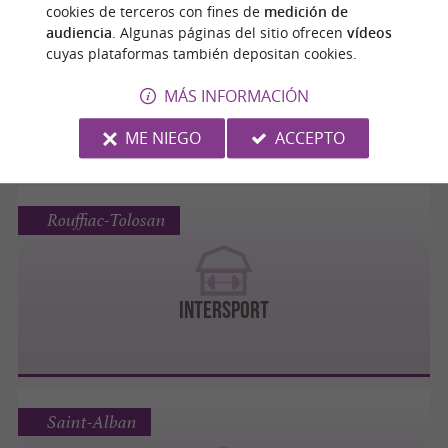
Roques
cookies de terceros con fines de
medición de
audiencia
. Algunas páginas del sitio ofrecen
vídeos
cuyas plataformas también depositan cookies.
GO SPORT
MÁS INFORMACIÓN
ME NIEGO
ACCEPTO
Rouffiac-Tolosan
INTERSPORT
Saint-Alban