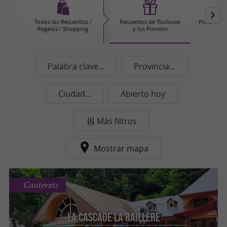
Todos los Recuerdos /
Recuerdos de Toulouse
Placeres g
Regalos / Shopping
y los Pirineos
Palabra clave...
Provincia...
Ciudad...
Abierto hoy
Más filtros
Mostrar mapa
Cauterets
La Cascade la Raillère