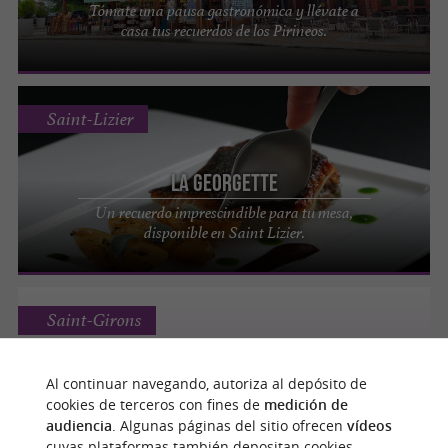
Tómate una pausa gastronómica y llévate a
casa tus recuerdos de los Pirineos.
Saint-Lizier
La Georgette
Un recuerdo imprescindible para tu mesa,
disponible en Saint Lizier.
Saint-Girons
Al continuar navegando, autoriza al depósito de
cookies de terceros con fines de
medición de
Grimoire et Chandelles
audiencia
. Algunas páginas del sitio ofrecen
vídeos
cuyas plataformas también depositan cookies.