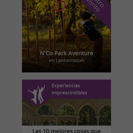
f
o
N'Co Park Aventure
en Lannemezan
Experiencias
imprescindibles
Las 10 mejores cosas que