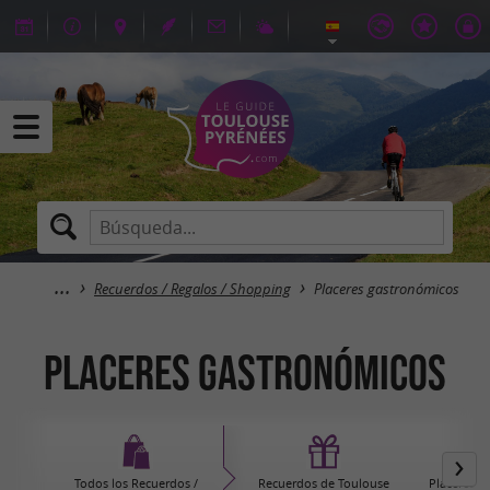
Recuerdos / Regalos / Shopping
Placeres gastronómicos
Placeres gastronómicos
Todos los Recuerdos /
Recuerdos de Toulouse
Placeres g