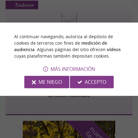
Toulouse
Tea'magine
Al continuar navegando, autoriza al depósito de
cookies de terceros con fines de
medición de
audiencia
. Algunas páginas del sitio ofrecen
vídeos
cuyas plataformas también depositan cookies.
Toulouse
MÁS INFORMACIÓN
ME NIEGO
ACCEPTO
La Beer Fabrique
n
u
e
s
t
r
o
a
v
o
r
i
t