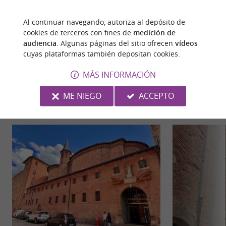
Al continuar navegando, autoriza al depósito de
cookies de terceros con fines de
medición de
audiencia
. Algunas páginas del sitio ofrecen
vídeos
cuyas plataformas también depositan cookies.
PARA DESCUBRIR
ALREDEDOR
MÁS INFORMACIÓN
ME NIEGO
ACCEPTO
Descubrir
Información
Alojamiento