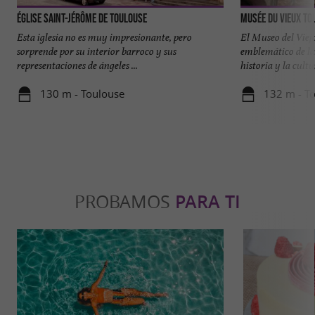
Église Saint-Jérôme de Toulouse
Musée du Vieux To
Esta iglesia no es muy impresionante, pero
El Museo del Viej
sorprende por su interior barroco y sus
emblemático de la
representaciones de ángeles ...
historia y la cultur
130 m - Toulouse
132 m - T
PROBAMOS
PARA TI