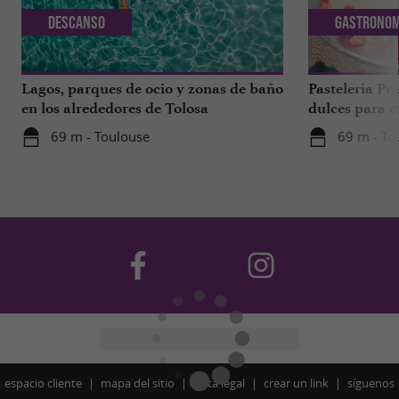
Descanso
Gastronom
Lagos, parques de ocio y zonas de baño
Pastelería Pra
en los alrededores de Tolosa
dulces para d
a 1 hora de T
69 m - Toulouse
69 m - To
espacio cliente
mapa del sitio
nota legal
crear un link
síguenos