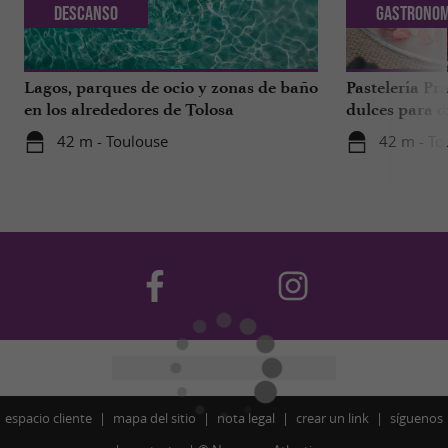
Descanso
Gastronom
Lagos, parques de ocio y zonas de baño
Pastelería Pra
en los alrededores de Tolosa
dulces para d
a 1 hora de T
42 m - Toulouse
42 m - To
espacio cliente
mapa del sitio
nota legal
crear un link
síguenos