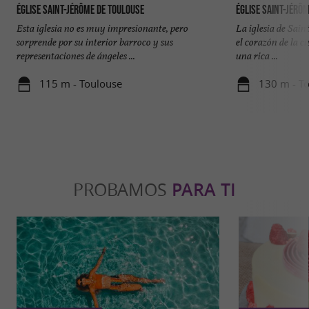
Église Saint-Jérôme de Toulouse
Église Saint-Jérô
Esta iglesia no es muy impresionante, pero
La iglesia de Sain
sorprende por su interior barroco y sus
el corazón de la ci
representaciones de ángeles ...
una rica ...
115 m - Toulouse
130 m - T
PROBAMOS
PARA TI