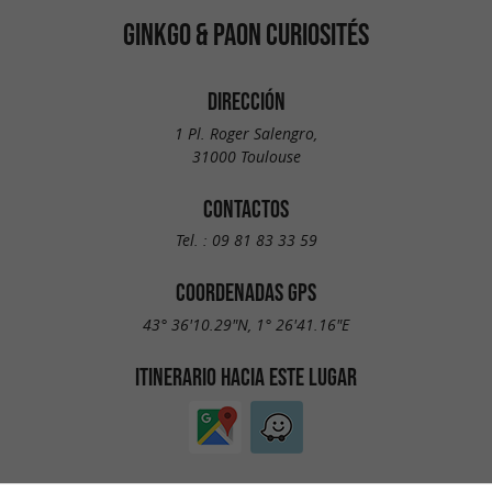
GINKGO & PAON CURIOSITÉS
DIRECCIÓN
1 Pl. Roger Salengro,
31000 Toulouse
CONTACTOS
Tel. :
09 81 83 33 59
COORDENADAS GPS
43° 36'10.29"N, 1° 26'41.16"E
ITINERARIO HACIA ESTE LUGAR