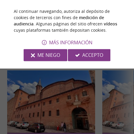
Al continuar navegando, autoriza al depósito de
cookies de terceros con fines de
medición de
audiencia
. Algunas páginas del sitio ofrecen
vídeos
cuyas plataformas también depositan cookies.
PARA DESCUBRIR
ALREDEDOR
MÁS INFORMACIÓN
ME NIEGO
ACCEPTO
Descubrir
Información
Alojamiento