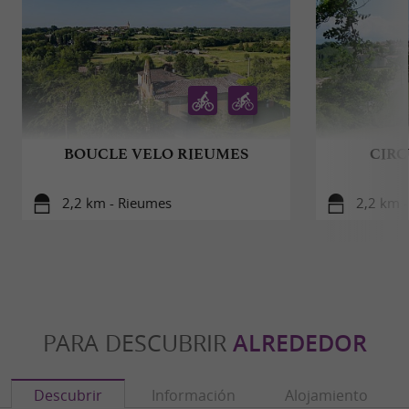
BOUCLE VELO RIEUMES
CIRC
2,2 km - Rieumes
2,2 km 
PARA DESCUBRIR
ALREDEDOR
Descubrir
Información
Alojamiento