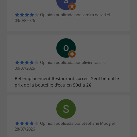
divertidos y/o deportivos!
¡Tépacap! acoge escuelas, centros de ocio,
Opinión publicada por samira najjari el
03/08/2026
seminarios, eventos de team building,
despedidas de soltera, etc.
¡Tépacap! Toulouse también ofrece multitud de
juegos sin equipo, además de una actividad en
interiores:
, un juego de aventuras
Opinión publicada por olivier rauzi el
Time4zone
30/07/2026
conectado para equipos de 2 a 6 jugadores
Bel emplacement Restaurant correct Seul bémol le
como máximo. 4 salas para recorrer con 4
prix de la bouteille d'eau en 50cl a 2€
temáticas diferentes. ¿Tienes buena memoria?
¿Eres rápido? ¿Te da miedo la oscuridad?
¿Tienes curiosidad?
¿Buscas un lugar para celebrar el cumpleaños
Opinión publicada por Stéphane Moog el
28/07/2026
de tu hijo o adolescente? Tenemos un
pase de