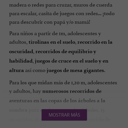
madera o redes para cruzar, muros de cuerda
para escalar, casita de juegos con redes... ¡todo
para descubrir con papá y/o mamá!
Para niños a partir de 1m, adolescentes y
adultos,
,
tirolinas en el suelo
recorrido en la
,
oscuridad
recorridos de equilibrio y
,
habilidad
juegos de cruce en el suelo y en
así como
.
altura
juegos de mesa gigantes
Para los que midan más de 1,20 m, adolescentes
y adultos, hay
numerosos recorridos de
aventuras en las copas de los árboles a la
para explorar entre los árboles, 15
sombra
MOSTRAR MÁS
recorridos, la
y el
gran tirolina
recorrido de