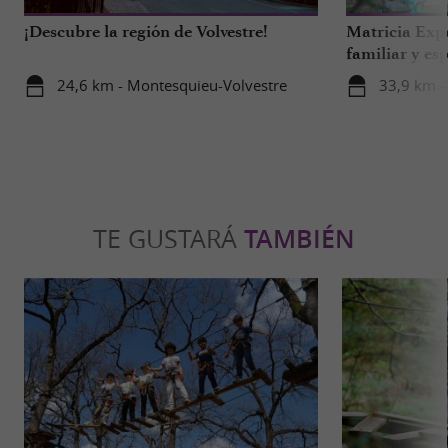
¡Descubre la región de Volvestre!
Matricia Expe
familiar y esp
bosque de Ar
24,6 km - Montesquieu-Volvestre
33,9 km -
TE GUSTARÁ
TAMBIÉN