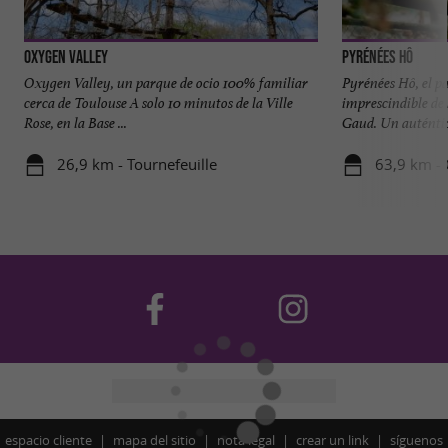
Oxygen Valley
Pyrénées Hô
Oxygen Valley, un parque de ocio 100% familiar
Pyrénées Hô, el p
cerca de Toulouse A solo 10 minutos de la Ville
imprescindible de 
Rose, en la Base ...
Gaud. Un auténtico
26,9 km - Tournefeuille
63,9 km -
espacio cliente
mapa del sitio
nota legal
crear un link
síguenos