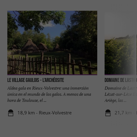
Le Village Gaulois - L'Archéosite
Domaine de Lastr
Aldea gala en Rieux-Volvestre: una inmersión
Domaine de Lastro
única en el mundo de los galos. A menos de una
Lézat-sur-Lèze En
hora de Toulouse, el ...
Ariège, las ...
18,9 km - Rieux-Volvestre
21,7 km - 