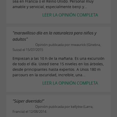
Estacionamiento gratuito a la sombra;
sea en Francia o el Reino Unido. Personal muy
amable y servicial, especialmente benji y...
Taquillas combinadas;
LEER LA OPINIÓN COMPLETA
Tarifas reducidas en función de las
estructuras o socios del CSE;
Tarifas para grupos a partir de 10
"maravilloso día en la naturaleza para niños y
adultos"
personas.
Opinión publicada por mwaurick (Ginebra,
Suiza) el 15/07/2015
Empiezan a las 10 h de la mañana. Es una excursión
de todo el día. Usted tiene 15 niveles en los árboles,
desde principiantes hasta expertos. A Unos 180 m
parcours en la oscuridad, increíble, una...
LEER LA OPINIÓN COMPLETA
"Súper divertido!"
Opinión publicada por kellybw (Larra,
Francia) el 12/08/2014