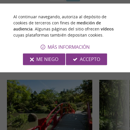
Al continuar navegando, autoriza al depósito de
cookies de terceros con fines de
medición de
audiencia
. Algunas páginas del sitio ofrecen
vídeos
cuyas plataformas también depositan cookies.
MÁS INFORMACIÓN
PARA DESCUBRIR
ALREDEDOR
ME NIEGO
ACCEPTO
Descubrir
Información
Alojamiento