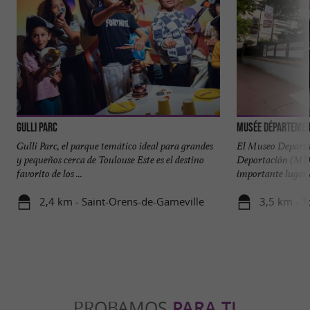
Gulli Parc
Gulli Parc, el parque temático ideal para grandes
El Museo Departam
y pequeños cerca de Toulouse Este es el destino
Deportación (MD
favorito de los ...
importante lugar 
2,4 km - Saint-Orens-de-Gameville
3,5 km - T
PROBAMOS
PARA TI