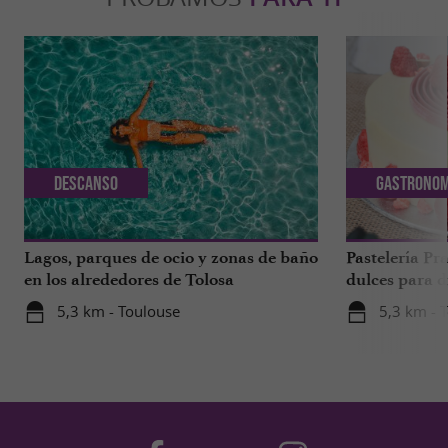
Descanso
Gastronom
Lagos, parques de ocio y zonas de baño
Pastelería Pra
en los alrededores de Tolosa
dulces para d
a 1 hora de T
5,3 km - Toulouse
5,3 km - 