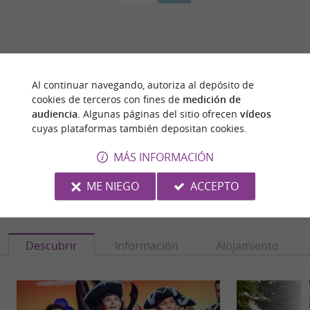
Al continuar navegando, autoriza al depósito de
¿ERES EL PROPIETARIO
cookies de terceros con fines de
medición de
DE ESTE ESTABLECIMIENTO? TOME EL CONTROL
audiencia
. Algunas páginas del sitio ofrecen
vídeos
DE SU ARCHIVO Y MODIFÍQUELO
cuyas plataformas también depositan cookies.
SEGÚN SUS DESEOS...
MÁS INFORMACIÓN
ME NIEGO
ACCEPTO
PARA DESCUBRIR
ALREDEDOR
Descubrir
Información
Alojamiento