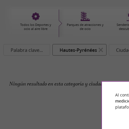
Todos los Deportes y
Parques de atracciones y
Senderi
ocio al aire libre
de ocio
descub
Palabra clave...
Hautes-Pyrénées
Ciudad
Ningún resultado en esta categoría y ciudad de momento
Al cont
medici
plataf