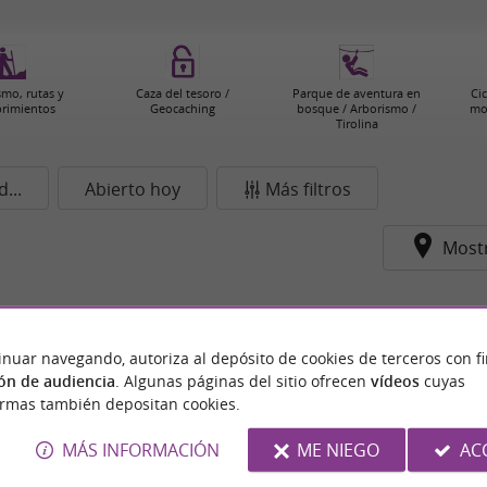
smo, rutas y
Caza del tesoro /
Parque de aventura en
Cic
rimientos
Geocaching
bosque / Arborismo /
mo
Tirolina
...
Abierto hoy
Más filtros
Most
...
inuar navegando, autoriza al depósito de cookies de terceros con f
ón de audiencia
. Algunas páginas del sitio ofrecen
vídeos
cuyas
ormas también depositan cookies.
MÁS INFORMACIÓN
ME NIEGO
AC