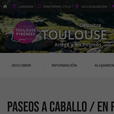
LA
AGENDA
DIRECCIONES
ÚTILES
GEO
LOCALIZACIÓN
Descubre
TOULOUSE
Ariège y los Pirineos
DESCUBRIR
INFORMACIÓN
ALOJAMIE
Paseos a caballo / en 