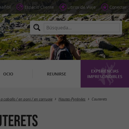
Espacio Cliente
Libros de Viaje
Conectar
EXPERIENCIAS
OCIO
REUNIRSE
IMPRESCINDIBLES
Masquer la carte
a caballo / en poni / en carruaje
Hautes-Pyrénées
Cauterets
uterets