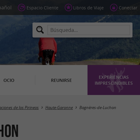
Espacio Cliente
Libros de Viaje
Conectar
EXPERIENCIAS
OCIO
REUNIRSE
IMPRESCINDIBLES
Masquer la carte
aciones de los Pirineos
Haute-Garonne
Bagnères-de-Luchon
chon