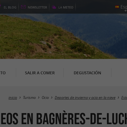
EL
BLOG
NEWSLETTER
LA
METEO
NTO
SALIR A COMER
DEGUSTACIÓN
inicio
Turismo
Ocio
Deportes de invierno y ocio en la nieve
Est
ineos en Bagnères-de-Lu