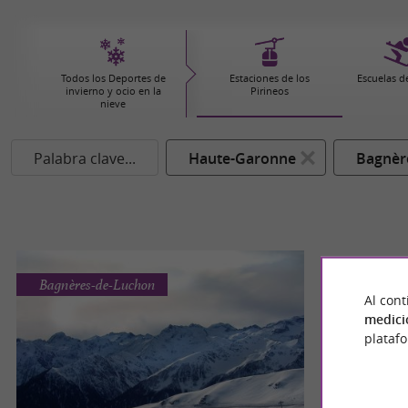
Todos los Deportes de
Estaciones de los
Escuelas d
invierno y ocio en la
Pirineos
nieve
Palabra clave...
Haute-Garonne
Bagnèr
Bagnères-de-Luchon
Al cont
medici
plataf