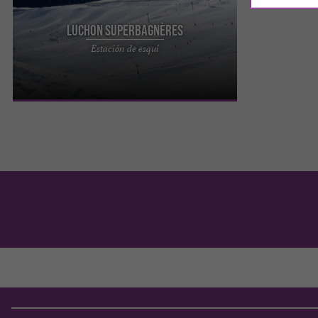
Luchon Superba­gnères
Superbagnères en Haute-Garonne, está situado
Estación de esquí
en el municipio de Saint-Aventin y es accesible
desde ...