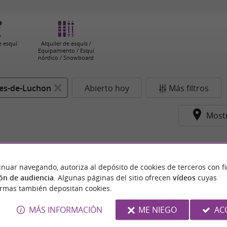
e esquí
Alquiler de esquís /
Equipamiento / Esquí
nórdico / Snowboard
es-de-Luchon
Abierto hoy
Más filtros
Most
inuar navegando, autoriza al depósito de cookies de terceros con f
ón de audiencia
. Algunas páginas del sitio ofrecen
vídeos
cuyas
ormas también depositan cookies.
MÁS INFORMACIÓN
ME NIEGO
AC