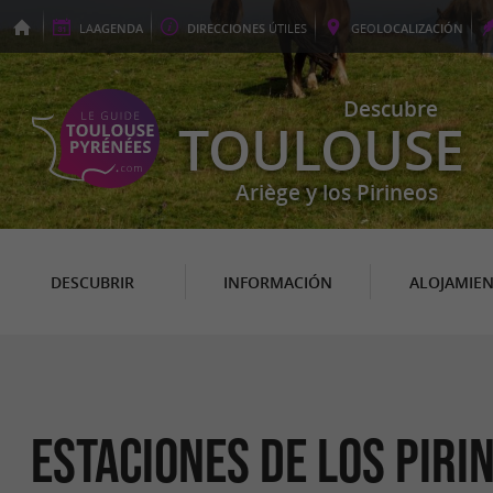
LA
AGENDA
DIRECCIONES
ÚTILES
GEO
LOCALIZACIÓN
Descubre
TOULOUSE
Ariège y los Pirineos
DESCUBRIR
INFORMACIÓN
ALOJAMIE
Estaciones de los Pir