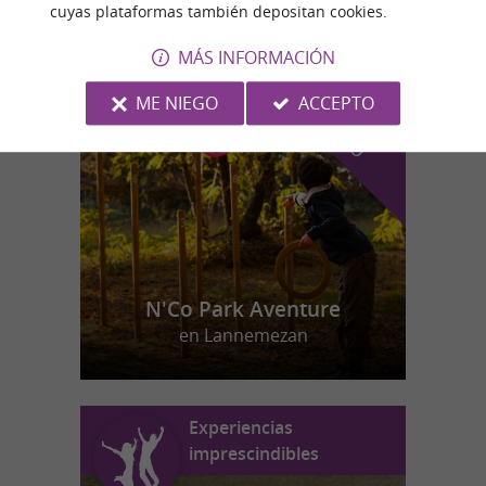
cuyas plataformas también depositan cookies.
MÁS INFORMACIÓN
n
u
e
s
t
r
o
a
v
o
r
i
t
f
o
ME NIEGO
ACCEPTO
N'Co Park Aventure
en Lannemezan
Experiencias
imprescindibles