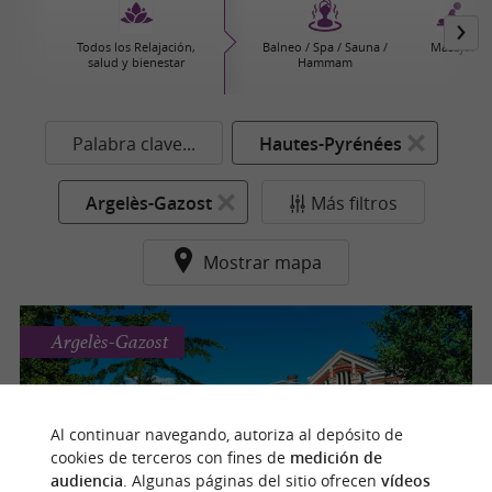
Todos los Relajación,
Balneo / Spa / Sauna /
Masajes
salud y bienestar
Hammam
Palabra clave...
Hautes-Pyrénées
Argelès-Gazost
Más filtros
Mostrar mapa
Argelès-Gazost
Thermes d'Argelès-Gazost
Al continuar navegando, autoriza al depósito de
Relájese en un entorno único en Argelès-
cookies de terceros con fines de
medición de
Gazost
audiencia
. Algunas páginas del sitio ofrecen
vídeos