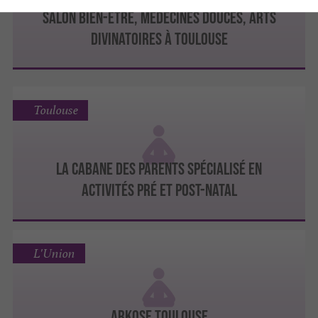
Salon Bien-être, Médecines Douces, Arts
Divinatoires à Toulouse
Toulouse
La cabane des parents spécialisé en
activités pré et post-natal
L'Union
Arkose Toulouse