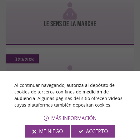
Le Sens de la Marche
Toulouse
Al continuar navegando, autoriza al depósito de
lasala - cours de hatha-yoga
cookies de terceros con fines de
medición de
audiencia
. Algunas páginas del sitio ofrecen
vídeos
cuyas plataformas también depositan cookies.
MÁS INFORMACIÓN
Toulouse
ME NIEGO
ACCEPTO