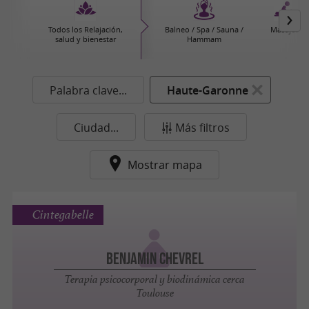
Todos los Relajación,
Balneo / Spa / Sauna /
Masajes
salud y bienestar
Hammam
Palabra clave...
Haute-Garonne
Ciudad...
Más filtros
Mostrar mapa
Cintegabelle
Benjamin Chevrel
Terapia psicocorporal y biodinámica cerca
Toulouse