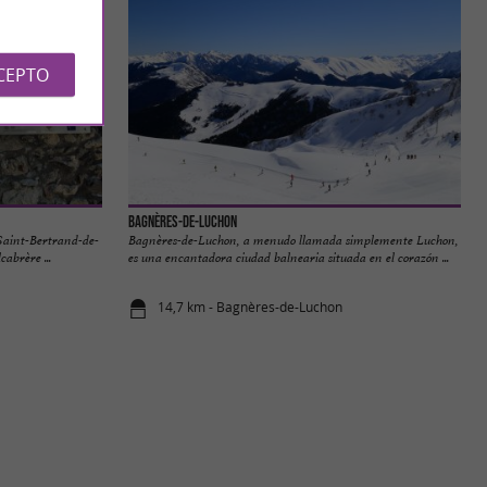
CEPTO
Bagnères-de-Luchon
 Saint-Bertrand-de-
Bagnères-de-Luchon, a menudo llamada simplemente Luchon,
abrère ...
es una encantadora ciudad balnearia situada en el corazón ...
14,7 km - Bagnères-de-Luchon