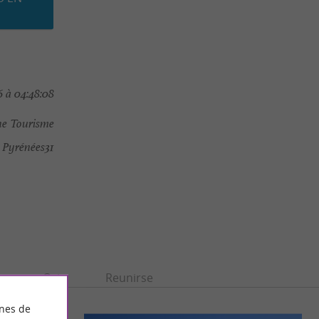
 à 04:48:08
e Tourisme
 Pyrénées31
n
Ocio
Reunirse
ines de