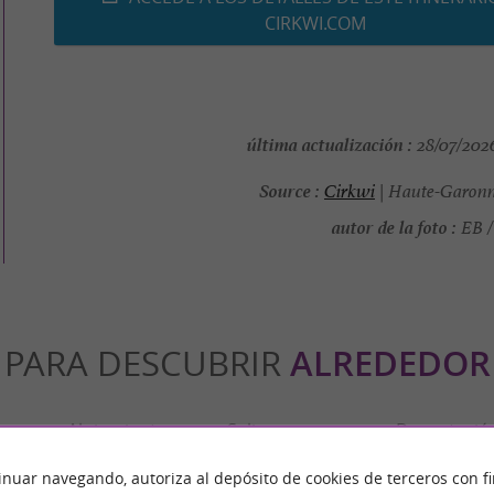
CIRKWI.COM
última actualización :
28/07/2026
Source :
Cirkwi
| Haute-Garonn
autor de la foto :
EB /
PARA DESCUBRIR
ALREDEDOR
n
Alojamiento
Salir a comer
Degustació
inuar navegando, autoriza al depósito de cookies de terceros con f