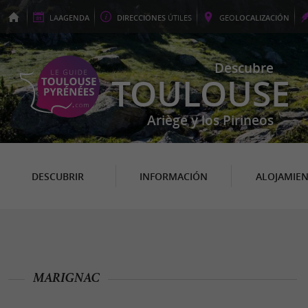
LA
AGENDA
DIRECCIONES
ÚTILES
GEO
LOCALIZACIÓN
Descubre
TOULOUSE
Ariège y los Pirineos
DESCUBRIR
INFORMACIÓN
ALOJAMIE
MARIGNAC