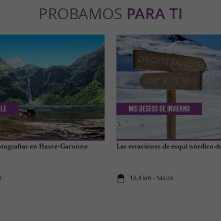
PROBAMOS
PARA TI
ble
Mis deseos de invierno
otografiar en Haute-Garonne
Las estaciones de esquí nórdico de
ô
18,4 km - Nistos