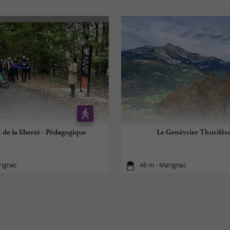
de la liberté - Pédagogique
Le Genévrier Thurifère
rignac
46 m - Marignac