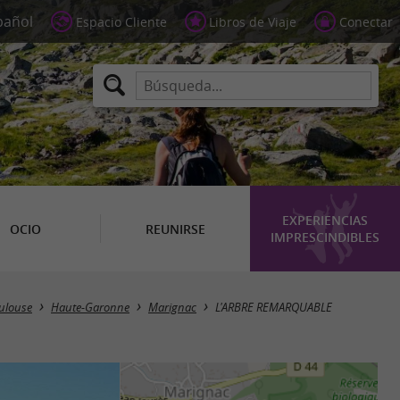
Espacio Cliente
Libros de Viaje
Conectar
EXPERIENCIAS
OCIO
REUNIRSE
IMPRESCINDIBLES
oulouse
Haute-Garonne
Marignac
L'ARBRE REMARQUABLE