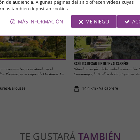
ón de audiencia
. Algunas páginas del sitio ofrecen
vídeos
cuyas
ormas también depositan cookies.
MÁS INFORMACIÓN
ME NIEGO
AC
Basílica de San Justo de Valcabrère
 una comuna francesa situada en el
Situada a los pies de la ciudad medieval de
os Pirineos, en la región de Occitania. La
Comminges, la Basílica de Saint-Just en Valc
oures-Barousse
14,4 km - Valcabrère
TE GUSTARÁ
TAMBIÉN