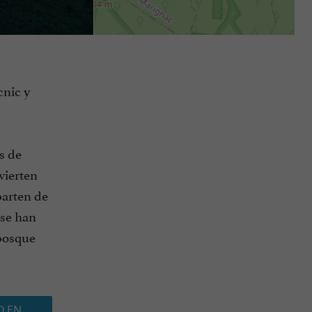
cnic y
s de
vierten
arten de
 se han
bosque
O EN