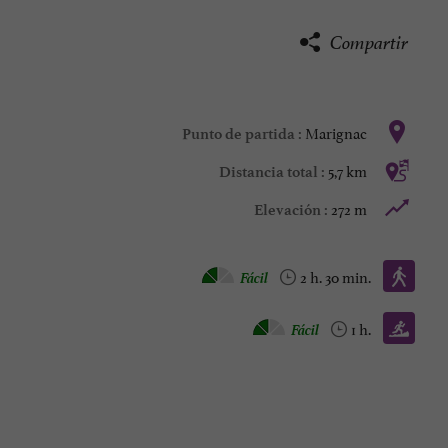
Compartir
Marignac
Punto de partida :
5,7 km
Distancia total :
272 m
Elevación :
Caminata :
Fácil
2 h. 30 min.
Trail :
Fácil
1 h.