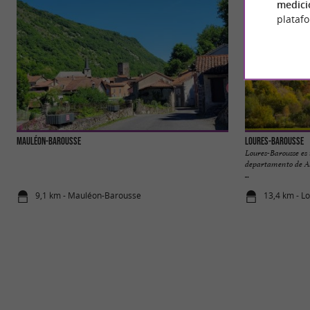
medici
plataf
Mauléon-Barousse
Loures-Barousse
Loures-Barousse es
departamento de Alt
...
9,1 km - Mauléon-Barousse
13,4 km - L