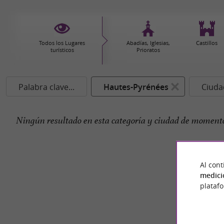
Todos los Lugares
Abadías, Iglesias,
Castillos
turísticos
Prioratos
Palabra clave...
Hautes-Pyrénées
Ciudad
Ningún resultado en esta categoría y ciudad de momento
Al cont
medici
plataf