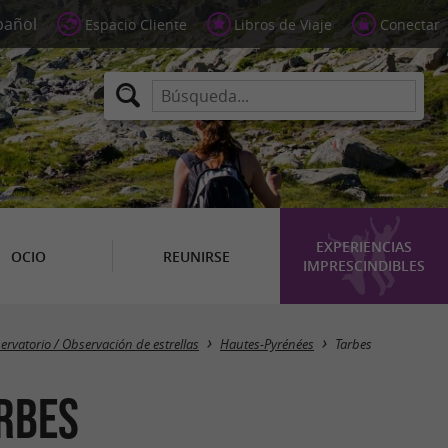
Espacio Cliente
Libros de Viaje
Conectar
EXPERIENCIAS
OCIO
REUNIRSE
IMPRESCINDIBLES
Masquer la carte
ervatorio / Observación de estrellas
Hautes-Pyrénées
Tarbes
arbes