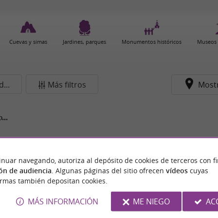
Cuevas y simas
Jardines, parques
Monumentos históricos
Museos 
...
Más filtros
Most
...
inuar navegando, autoriza al depósito de cookies de terceros con f
ón de audiencia
. Algunas páginas del sitio ofrecen
vídeos
cuyas
ormas también depositan cookies.
MÁS INFORMACIÓN
ME NIEGO
AC