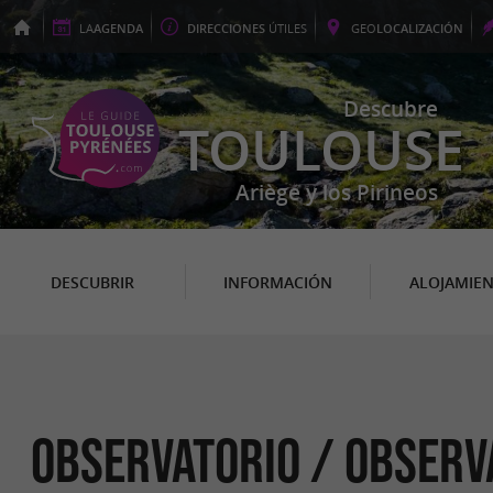
LA
AGENDA
DIRECCIONES
ÚTILES
GEO
LOCALIZACIÓN
Descubre
TOULOUSE
Ariège y los Pirineos
DESCUBRIR
INFORMACIÓN
ALOJAMIE
Observatorio / Observ