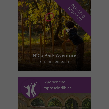
n
u
e
s
t
r
o
a
v
o
r
i
t
f
o
N'Co Park Aventure
en Lannemezan
Experiencias
imprescindibles