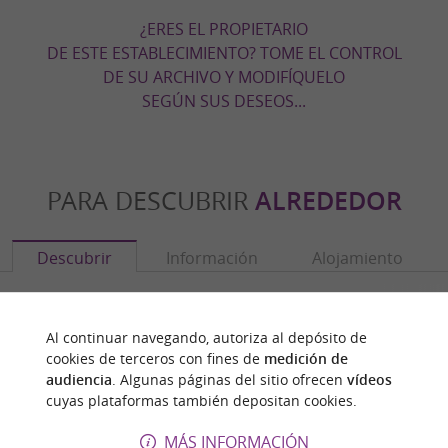
¿ERES EL PROPIETARIO
DE ESTE ESTABLECIMIENTO? TOME EL CONTROL
DE SU ARCHIVO Y MODIFÍQUELO
SEGÚN SUS DESEOS...
PARA DESCUBRIR
ALREDEDOR
Descubrir
Información
Alojamiento
Al continuar navegando, autoriza al depósito de
cookies de terceros con fines de
medición de
audiencia
. Algunas páginas del sitio ofrecen
vídeos
cuyas plataformas también depositan cookies.
MÁS INFORMACIÓN