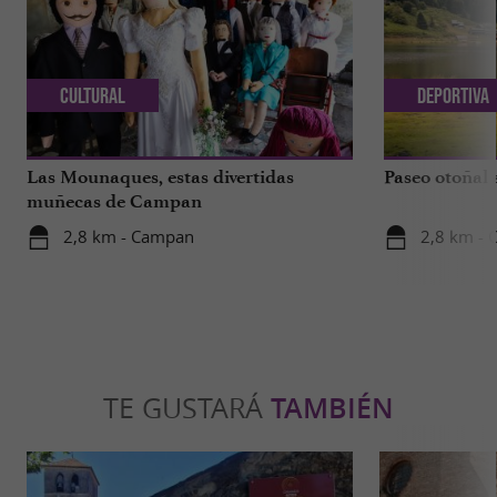
Cultural
Deportiva
Las Mounaques, estas divertidas
Paseo otoñal 
muñecas de Campan
2,8 km - Campan
2,8 km -
TE GUSTARÁ
TAMBIÉN