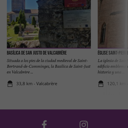
Basílica de San Justo de Valcabrère
Église Saint-Pierr
Situada a los pies de la ciudad medieval de Saint-
La iglesia de Sain
Bertrand-de-Comminges, la Basílica de Saint-Just
edificio emblemát
en Valcabrère ...
historia y una ...
33,8 km - Valcabrère
120,1 km 