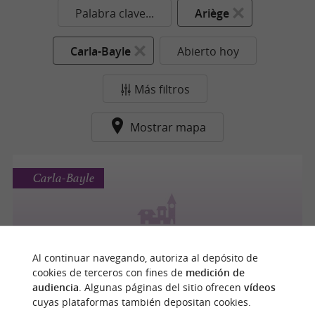
Palabra clave...
Ariège
Carla-Bayle
Abierto hoy
Más filtros
Mostrar mapa
Carla-Bayle
Carla-Bayle
Al continuar navegando, autoriza al depósito de
cookies de terceros con fines de
medición de
audiencia
. Algunas páginas del sitio ofrecen
vídeos
cuyas plataformas también depositan cookies.