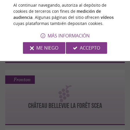
Al continuar navegando, autoriza al depósito de
cookies de terceros con fines de
medición de
Fronton
audiencia
. Algunas páginas del sitio ofrecen
vídeos
cuyas plataformas también depositan cookies.
MÁS INFORMACIÓN
DOMAINE LE ROC
ME NIEGO
ACCEPTO
Fronton
CHÂTEAU BELLEVUE LA FORÊT SCEA