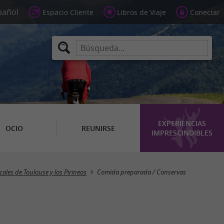
Espacio Cliente
Libros de Viaje
Conectar
EXPERIENCIAS
OCIO
REUNIRSE
IMPRESCINDIBLES
Masquer la carte
cales de Toulouse y los Pirineos
Comida preparada / Conservas