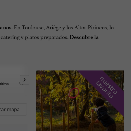
. En Toulouse, Ariège y los Altos Pirineos, lo
sanos
 catering y platos preparados.
Descubre la
n
u
e
s
t
r
o
a
v
o
r
i
t
f
o
ritivos
Mermeladas / Miel
Dulces / Chocolates
Té / Café / Quemados
rar mapa