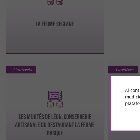
La Ferme Seglane
Cauterets
Gardères
Al cont
medici
plataf
Les Mijotés de Léon, Conserverie
Artisanale du Restaurant la Ferme
La
Basque