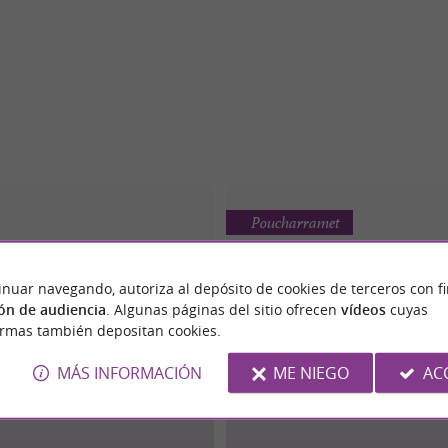
Poucharramet
inuar navegando, autoriza al depósito de cookies de terceros con f
ón de audiencia
. Algunas páginas del sitio ofrecen
vídeos
cuyas
ormas también depositan cookies.
MÁS INFORMACIÓN
ME NIEGO
AC
 Ferme de l'Enclave
La Ferme de Bertra