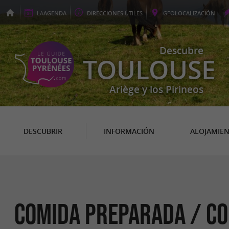
LA
AGENDA
DIRECCIONES
ÚTILES
GEO
LOCALIZACIÓN
Descubre
TOULOUSE
Ariège y los Pirineos
DESCUBRIR
INFORMACIÓN
ALOJAMIE
Comida preparada / C