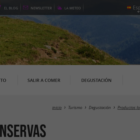
EL
BLOG
NEWSLETTER
LA
METEO
NTO
SALIR A COMER
DEGUSTACIÓN
inicio
Turismo
Degustación
Productos lo
onservas