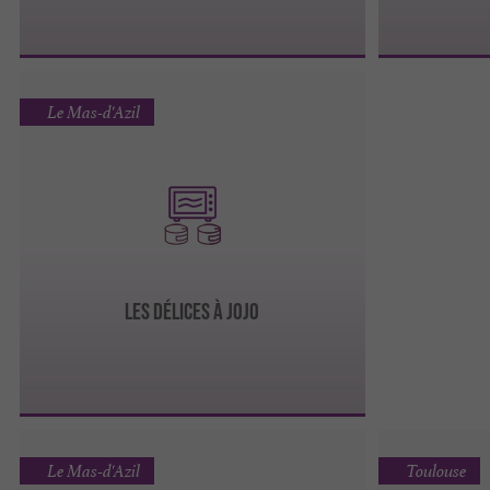
Le Mas-d'Azil
LES DÉLICES À JOJO
Le Mas-d'Azil
Toulouse