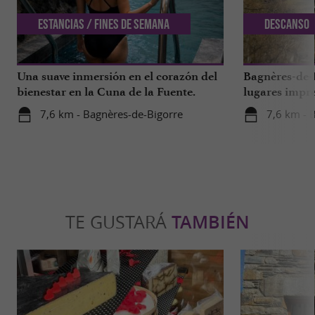
Estancias / Fines de semana
Descanso
Una suave inmersión en el corazón del
Bagnères-de-B
bienestar en la Cuna de la Fuente.
lugares impre
7,6 km - Bagnères-de-Bigorre
7,6 km - 
TE GUSTARÁ
TAMBIÉN