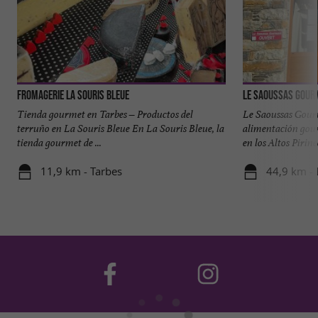
Fromagerie la Souris Bleue
Le Saoussas Gou
Tienda gourmet en Tarbes – Productos del
Le Saoussas Gour
terruño en La Souris Bleue En La Souris Bleue, la
alimentación gour
tienda gourmet de ...
en los Altos Pirine
11,9 km - Tarbes
44,9 km - 