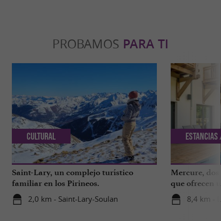
PROBAMOS
PARA TI
Cultural
Estancias 
Saint-Lary, un complejo turístico
Mercure, dos 
familiar en los Pirineos.
que ofrecen u
los Altos Piri
2,0 km - Saint-Lary-Soulan
8,4 km - 