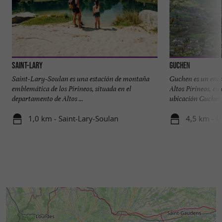
Saint-Lary
Guchen
Saint-Lary-Soulan es una estación de montaña
Guchen es un enca
emblemática de los Pirineos, situada en el
Altos Pirineos, en
departamento de Altos ...
ubicación Guchen e
1,0 km - Saint-Lary-Soulan
4,5 km - 