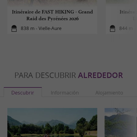
Itinéraire de FAST HIKING - Grand
Itinér
Raid des Pyrénées 2026
D
838 m - Vielle-Aure
844 m - 
PARA DESCUBRIR
ALREDEDOR
Descubrir
Información
Alojamiento