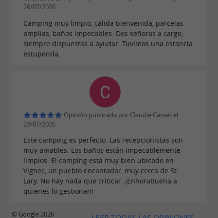
magníficos espacios naturales.
26/07/2026
Camping muy limpio, cálida bienvenida, parcelas
Cercano:
amplias, baños impecables. Dos señoras a cargo,
siempre dispuestas a ayudar. Tuvimos una estancia
Estación de Saint-Lary-Soulan (1 km)
estupenda.
Baños termales y bienestar
Senderismo en el valle de Aure y el parque
de Néouvielle.
Actividades de montaña (ciclismo, esquí,
Opinión publicada por Claudie Casset el
naturaleza)
23/07/2026
Frontera española cercana
Este camping es perfecto. Las recepcionistas son
muy amables. Los baños están impecablemente
Elegir esta
zona natural para autocaravanas
limpios. El camping está muy bien ubicado en
significa disfrutar de una estancia equilibrada
Vignec, un pueblo encantador, muy cerca de St.
Lary. No hay nada que criticar. ¡Enhorabuena a
entre comodidad, naturaleza y descubrimiento,
quienes lo gestionan!
en uno de los entornos más bellos de los
Pirineos.
© Google 2026