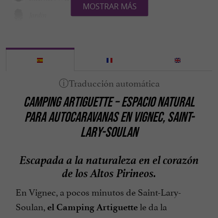
MOSTRAR MÁS
Jardín
Juegos para niños
Lavadora
Orillas de Lago / Río
Parking
CAMPING ARTIGUETTE – ESPACIO NATURAL
Ping pong
PARA AUTOCARAVANAS EN VIGNEC, SAINT-
Se habla Español
LARY-SOULAN
Tarjetas de Crédito admitidas
Televisor : sí
Escapada a la naturaleza en el corazón
de los Altos Pirineos.
Vista sobre la montaña
Áreas Autocaravanas
En Vignec, a pocos minutos de Saint-Lary-
Soulan,
le da la
el Camping Artiguette