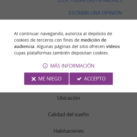
LEER TODAS LAS OPINIONES
ESCRIBIR UNA OPINIÓN
Al continuar navegando, autoriza al depósito de
cookies de terceros con fines de
medición de
OPINIONES DE VIAJEROS
audiencia
. Algunas páginas del sitio ofrecen
vídeos
cuyas plataformas también depositan cookies.
CAMPING ARTIGUETTE SAINT-JACQUES
MÁS INFORMACIÓN
15 Opinión
ME NIEGO
ACCEPTO
RESUMEN DE OPINIONES
Ubicación
Calidad del sueño
Habitaciones