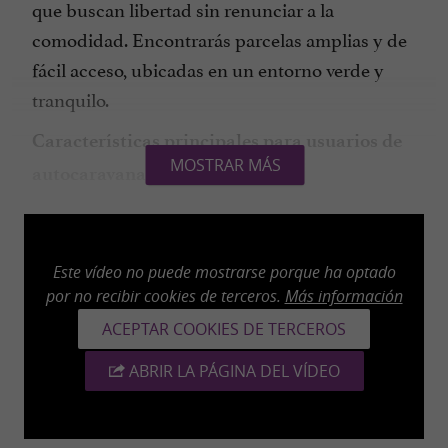
que buscan libertad sin renunciar a la
comodidad. Encontrarás parcelas amplias y de
fácil acceso, ubicadas en un entorno verde y
tranquilo.
Características principales para usuarios de
MOSTRAR MÁS
autocaravanas:
Ubicaciones naturales, tranquilas y
sombreadas.
Fácil acceso para autocaravanas de paso o
Este vídeo no puede mostrarse porque ha optado
por no recibir cookies de terceros.
Más información
que pernoctan en la zona.
ACEPTAR COOKIES DE TERCEROS
Área de servicio exclusiva (eliminación de
residuos, agua)
ABRIR LA PÁGINA DEL VÍDEO
Baños limpios y bien mantenidos.
Electricidad disponible según sea