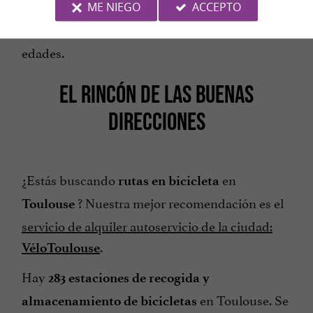
,
y
ME NIEGO
ACCEPTO
instalaciones deportivas
áreas de juego
, tiene algo para todas las
zonas de descanso
edades.
EL RINCÓN DE LAS BUENAS
DIRECCIONES
¿Estás buscando
en
rutas en bicicleta
? Nuestra mejor recomendación es el
Toulouse
servicio de alquiler autoservicio de la ciudad:
.
VéloToulouse
Hay
283 estaciones de recogida y
en Toulouse. Se
almacenamiento de bicicletas