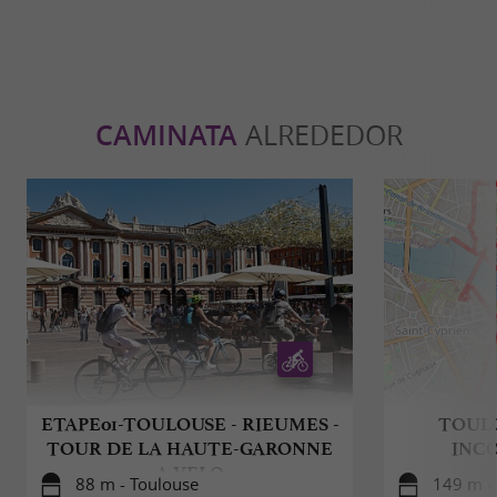
CAMINATA
ALREDEDOR
ETAPE01-TOULOUSE - RIEUMES -
TOULO
TOUR DE LA HAUTE-GARONNE
INC
A VELO
88 m - Toulouse
149 m -