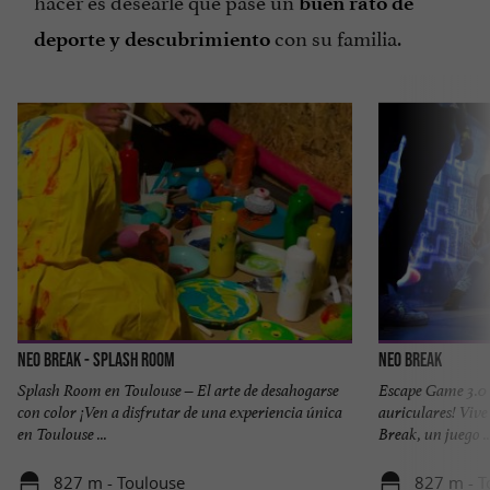
hacer es desearle que pase un
buen rato de
con su familia.
deporte y descubrimiento
Neo Break - Splash Room
Neo Break
Splash Room en Toulouse – El arte de desahogarse
Escape Game 3.0 
con color ¡Ven a disfrutar de una experiencia única
auriculares! Vive
en Toulouse ...
Break, un juego ..
827 m - Toulouse
827 m - T