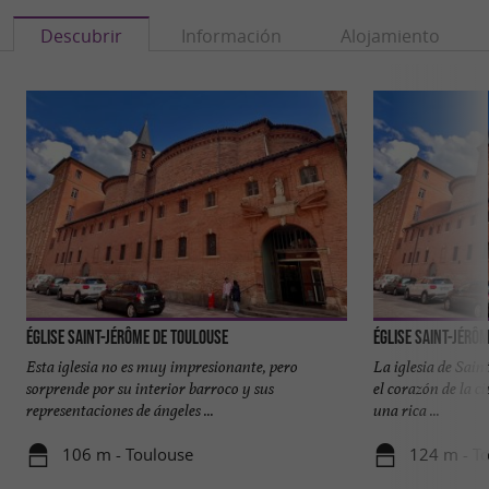
Descubrir
Información
Alojamiento
Église Saint-Jérôme de Toulouse
Église Saint-Jérô
Esta iglesia no es muy impresionante, pero
La iglesia de Sain
sorprende por su interior barroco y sus
el corazón de la ci
representaciones de ángeles ...
una rica ...
106 m - Toulouse
124 m - T