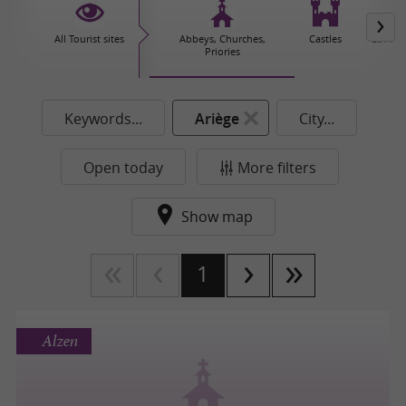
All Tourist sites
Abbeys, Churches,
Castles
Caves 
Priories
Keywords...
Ariège
City...
Open today
More filters
Show map
1
Alzen