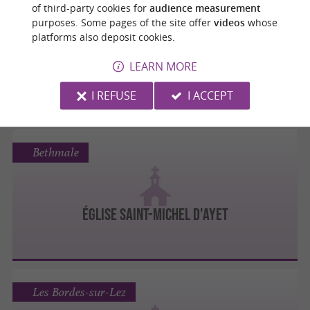
Bénac
of third-party cookies for
audience measurement
purposes. Some pages of the site offer
videos
whose
platforms also deposit cookies.
ÉGLISE NOTRE-DAME DE BÉNAC
LEARN MORE
I REFUSE
I ACCEPT
Bethmale
ÉGLISE SAINT-MICHEL D'AYET
Les Bordes-sur-Lez