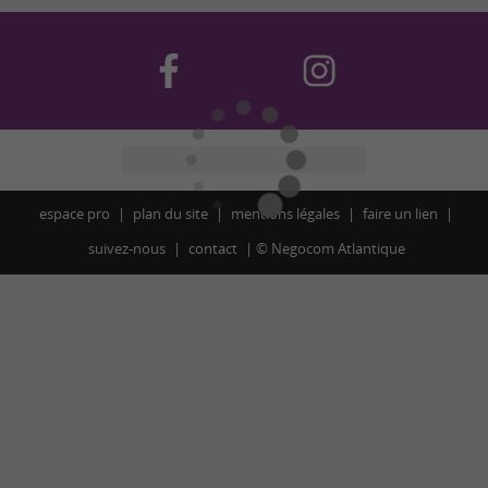
espace pro
plan du site
mentions légales
faire un lien
suivez-nous
contact
©
Negocom Atlantique