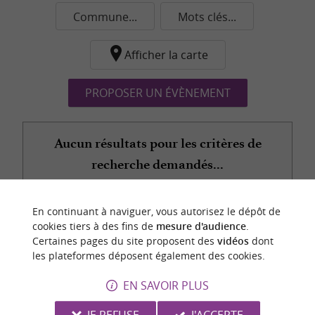
Commune...
Mots clés...
Afficher la carte
PROPOSER UN ÉVÈNEMENT
Aucun résultats pour les critères de
recherche demandés...
En continuant à naviguer, vous autorisez le dépôt de
n
o
t
e
c
o
u
p
e
c
o
e
u
cookies tiers à des fins de
mesure d'audience
.
r
d
r
Certaines pages du site proposent des
vidéos
dont
les plateformes déposent également des cookies.
EN SAVOIR PLUS
JE REFUSE
J'ACCEPTE