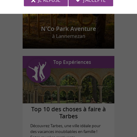
N'Co Park Aventure
à Lannemezan
Top Expériences
Top 10 des choses à faire à
Tarbes
Découvrez Tarbes, une ville idéale pour
des vacances inoubliables en famille !