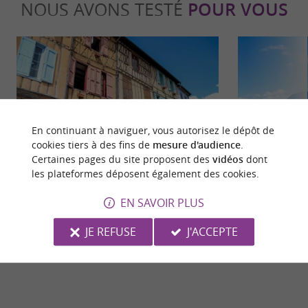
NOUS AVONS TESTÉ
POUR VOUS
En continuant à naviguer, vous autorisez le dépôt de
Culturelle
Détente
cookies tiers à des fins de
mesure d'audience
.
Certaines pages du site proposent des
vidéos
dont
les plateformes déposent également des cookies.
La cité médiévale de Mirepoix, bijou
Se baigner en 
EN SAVOIR PLUS
architectural de l’Ariège
plans !
47 m - Mirepoix
47 m - Mi
JE REFUSE
J'ACCEPTE