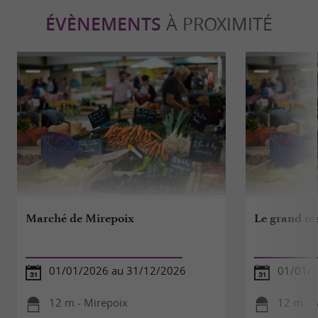
ÉVÈNEMENTS
À PROXIMITÉ
Marché de Mirepoix
Le grand m
01/01/2026 au 31/12/2026
01/01/2
12 m - Mirepoix
12 m - 