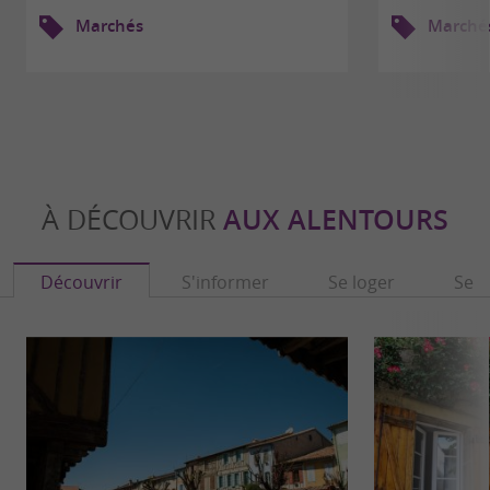
Marchés
Marché
À DÉCOUVRIR
AUX ALENTOURS
Découvrir
S'informer
Se loger
Se r