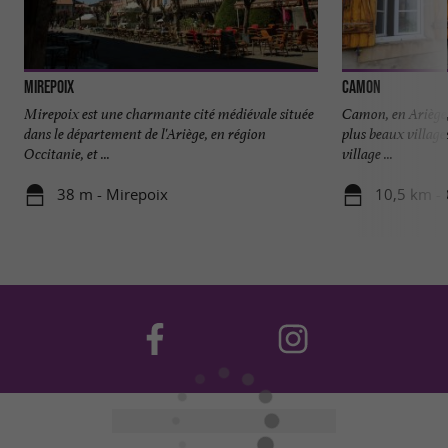
Mirepoix
Camon
Mirepoix est une charmante cité médiévale située
Camon, en Ariège, 
dans le département de l'Ariège, en région
plus beaux village
Occitanie, et ...
village ...
38 m - Mirepoix
10,5 km -