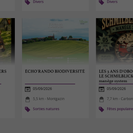
Divers
Divers
ERS
ÉCHO'RANDO BIODIVERSITÉ
LES 3 ANS D'OBO
LE SCHMILBLIC
manège system
05/09/2026
05/09/2026
5,5 km - Montgazin
7,7 km - Carbo
Sorties natures
Fêtes populair