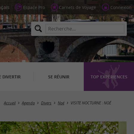
Espace Pro
Carnets de Voyage
Connexion
E DIVERTIR
SE RÉUNIR
TOP EXPÉRIENCES
Accueil
Agenda
Divers
Noé
VISITE NOCTURNE : NOÉ