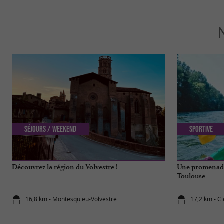
Séjours / Weekend
Sportive
Découvrez la région du Volvestre !
Une promenade
Toulouse
16,8 km - Montesquieu-Volvestre
17,2 km - C