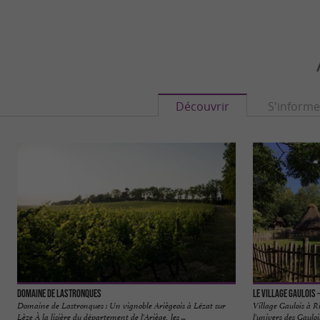
Découvrir
S'informe
Domaine de Lastronques
Le Village Gaulois 
Domaine de Lastronques : Un vignoble Ariègeois à Lézat sur
Village Gaulois à 
Lèze À la lisière du département de l'Ariège, les ...
l'univers des Gauloi