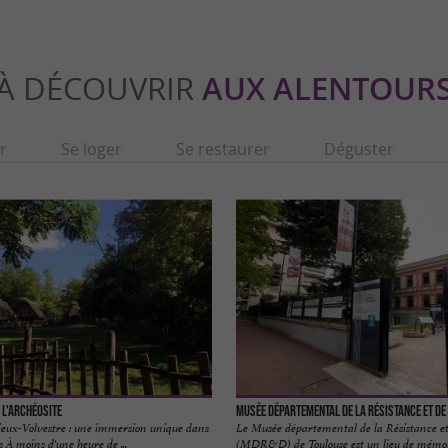
À DÉCOUVRIR
AUX ALENTOUR
r
Se loger
Se restaurer
Déguster
- L'Archéosite
Musée Départemental de la Résistance et de
Rieux-Volvestre : une immersion unique dans
Le Musée départemental de la Résistance et
s À moins d'une heure de ...
(MDR&D) de Toulouse est un lieu de mémoir