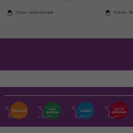
7,4 km - Lézat-sur-Lèze
15,9 km - R