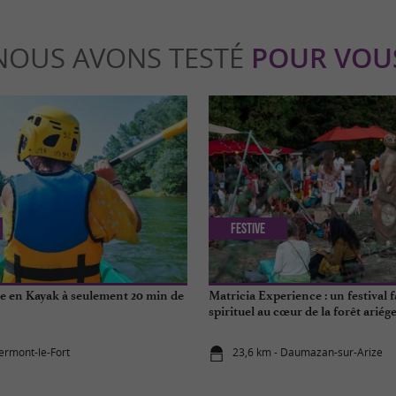
NOUS AVONS TESTÉ
POUR VOU
Festive
 en Kayak à seulement 20 min de
Matricia Experience : un festival f
spirituel au cœur de la forêt ariég
lermont-le-Fort
23,6 km - Daumazan-sur-Arize