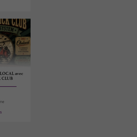
LOCAL avec
K CLUB
nne
es