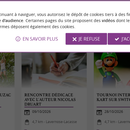
inuant à naviguer, vous autorisez le dépôt de cookies tiers à des fi
 d'audience
. Certaines pages du site proposent des
vidéos
dont le
ormes déposent également des cookies.
ÉVÈNEMENTS
À PROXIMITÉ
EN SAVOIR PLUS
JE REFUSE
J'A
AUZAC
RENCONTRE DÉDICACE
TOURNOI INTER
AVEC L'AUTEUR NICOLAS
KART SUR SWIT
DRUART
09/10/2026
28/10/2026
4,7 km - Lavernose-Lacasse
4,7 km - Laver