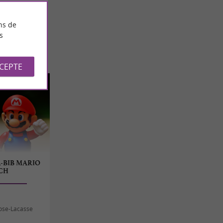
ns de
s
CCEPTE
-BIB MARIO
CH
nose-Lacasse