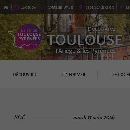
L'
AGENDA
ADRESSES
UTILES
GEO
LOCALISATION
L
Découvrez
TOULOUSE
l'Ariège & les Pyrénées
DÉCOUVRIR
S'INFORMER
SE LOGE
NOÉ
mardi 11 août 2026