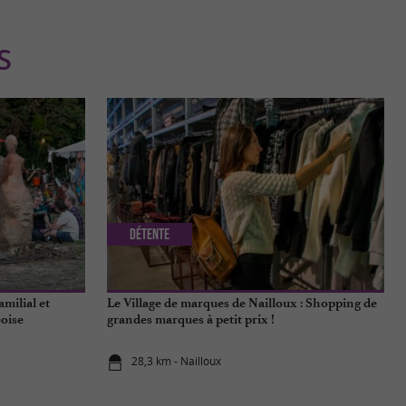
S
Détente
amilial et
Le Village de marques de Nailloux : Shopping de
eoise
grandes marques à petit prix !
28,3 km - Nailloux