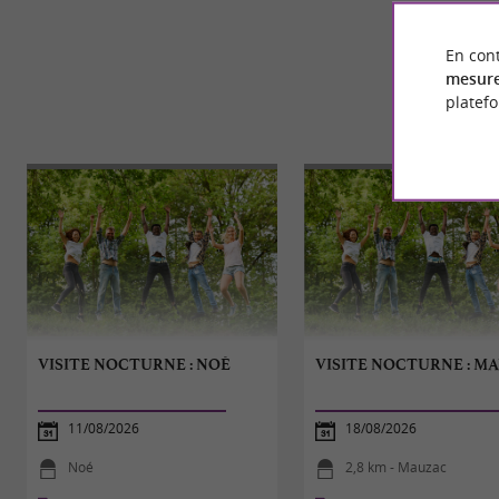
En cont
mesure
platef
VISITE NOCTURNE : NOÉ
VISITE NOCTURNE : M
11/08/2026
18/08/2026
Noé
2,8 km - Mauzac