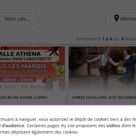
Mots clés...
Affiche
évènements
1 à 4
sur
4
évène
COURS DE DANSE LATINO
SOIRÉE DANSANTE AVEC DJ SERGG
03/10/2026
inuant à naviguer, vous autorisez le dépôt de cookies tiers à des fi
e
Montesquieu-Lauragais
 d'audience
. Certaines pages du site proposent des
vidéos
dont le
ormes déposent également des cookies.
Danse