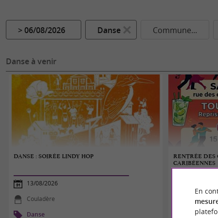
> 06/08/2026
Danse
Commune...
Danse à venir
DANSE : SOIRÉE LINDY HOP
RENTRÉE DES 
CARIBÉENNES
13/08/2026
15/09/2026
En cont
Couladère
Labastidett
mesure
platef
Danse
Danse