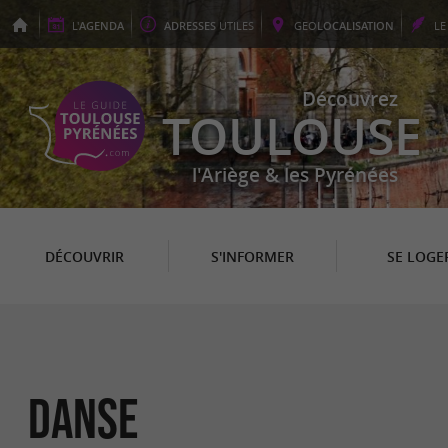
L'
AGENDA
ADRESSES
UTILES
GEO
LOCALISATION
L
Découvrez
TOULOUSE
l'Ariège & les Pyrénées
DÉCOUVRIR
S'INFORMER
SE LOGE
Danse