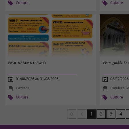
Culture
Culture
PROGRAMME D'AOUT
Visite guidée de
01/08/2026 au 31/08/2026
08/07/2026
Cazères
Esquièze-S
Culture
Culture
1
2
3
4