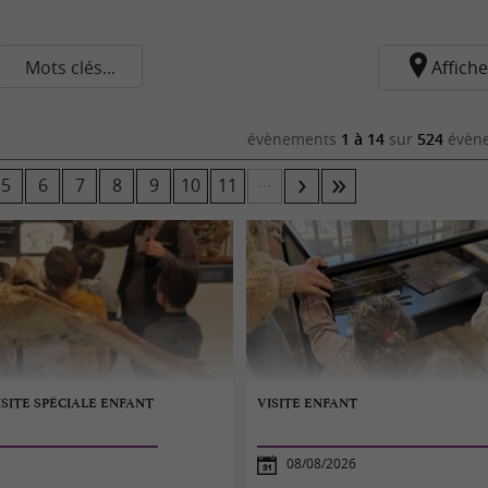
Mots clés...
Affiche
évènements
1 à 14
sur
524
évène
...
5
6
7
8
9
10
11
SITE SPÉCIALE ENFANT
VISITE ENFANT
08/08/2026