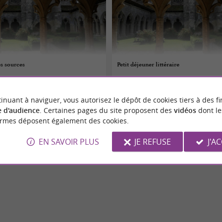
es sources
Petit déjeuner littéraire
08/08/2026
inuant à naviguer, vous autorisez le dépôt de cookies tiers à des fi
arousse
Lannemezan
 d'audience
. Certaines pages du site proposent des
vidéos
dont le
ormes déposent également des cookies.
Culture
EN SAVOIR PLUS
JE REFUSE
J'A