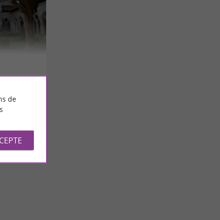
ns de
s
CCEPTE