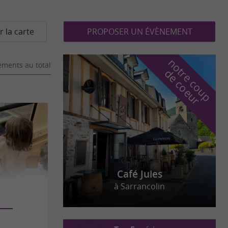
r la carte
PROPOSER UN ÉVÈNEMENT
n
o
t
e
c
o
u
p
e
c
o
e
u
ments au total
r
d
r
Café Jules
à Sarrancolin