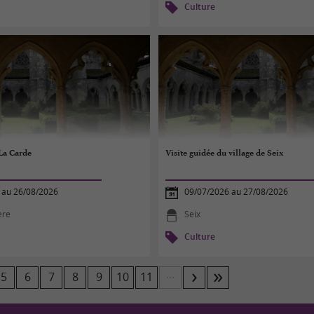
Culture
 La Carde
Visite guidée du village de Seix
 au 26/08/2026
09/07/2026 au 27/08/2026
ère
Seix
Culture
...
5
6
7
8
9
10
11