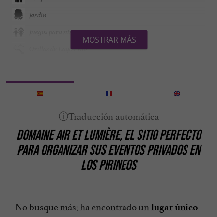
Jardín
Juegos para niños
MOSTRAR MÁS
Orillas de Lago / Río
Parking
Ping pong
Restaurante
Terraza
DOMAINE AIR ET LUMIÈRE,
EL SITIO PERFECTO
Vista sobre la montaña
PARA ORGANIZAR SUS EVENTOS PRIVADOS
EN
LOS PIRINEOS
No busque más; ha encontrado un
lugar único