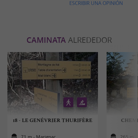
ESCRIBIR UNA OPINIÓN
CAMINATA
ALREDEDOR
18 - LE GENÉVRIER THURIFÈRE
CHEMI
71 m - Marignac
265 m -