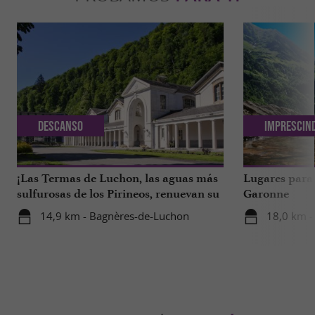
Descanso
Imprescin
¡Las Termas de Luchon, las aguas más
Lugares para 
sulfurosas de los Pirineos, renuevan su
Garonne
imagen!
14,9 km - Bagnères-de-Luchon
18,0 km -