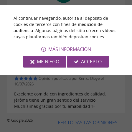
Opinión publicada por Fabien Sans el
11/07/2026
Al continuar navegando, autoriza al depósito de
Un lugar precioso con una vista impresionante del
cookies de terceros con fines de
medición de
Pic du Gard. Ofrecen cervezas y productos locales;
audiencia
. Algunas páginas del sitio ofrecen
vídeos
no te decepcionará. Además, ¡el dueño es muy
cuyas plataformas también depositan cookies.
amable y acogedor! ¡Lo recomiendo muchísimo!
MÁS INFORMACIÓN
ME NIEGO
ACCEPTO
Opinión publicada por Kenza Dieye el
10/07/2026
Excelente comida con ingredientes de calidad.
Jérôme tiene un gran sentido del servicio.
Muchísimas gracias por tu amabilidad ✨
© Google 2026
LEER TODAS LAS OPINIONES