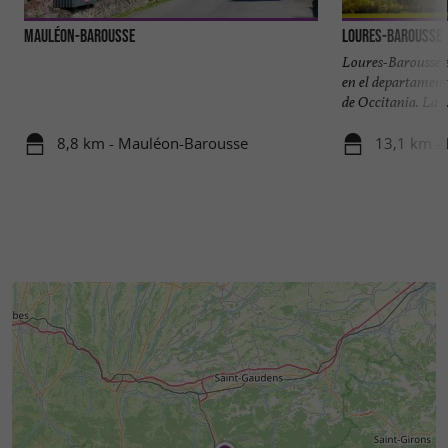
Mauléon-Barousse
Loures-Barousse
Loures-Barousse 
en el departamento
de Occitania. La ..
8,8 km - Mauléon-Barousse
13,1 km -