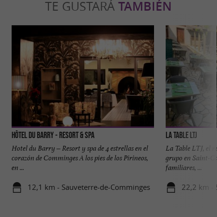
TE GUSTARÁ
TAMBIÉN
Hôtel du Barry - Resort & Spa
La Table LTJ
Hotel du Barry – Resort y spa de 4 estrellas en el
La Table LTJ, el r
corazón de Comminges A los pies de los Pirineos,
grupo en Saint-Ga
en ...
familiares, ...
12,1 km - Sauveterre-de-Comminges
22,2 km -