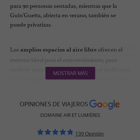
para 90 personas sentadas, mientras que la
Guin'Guetta, abierta en verano, también se
puede privatizar.
Los
ofrecen el
amplios espacios al aire libre
entorno ideal para el entretenimiento, pero
también para fotos memorables en el jardín con
MOSTRAR MÁS
los dos magníficos tilos al fondo. Termine el día
cómodamente instalado en la
casa rural
de la propiedad con sus invitados. Con
Tilleuls
OPINIONES DE VIAJEROS
, un
y una
cocina casera
comedor íntimo
casa
DOMAINE AIR ET LUMIÈRES
para reuniones, le encantará disfrutar de
rural
los servicios del Domaine Air et Lumières en los
139 Opinión
Pirineos.