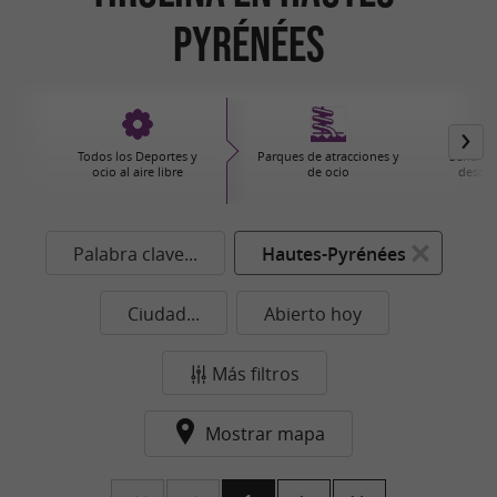
Pyrénées
Todos los Deportes y
Parques de atracciones y
Senderi
ocio al aire libre
de ocio
descub
Palabra clave...
Hautes-Pyrénées
Ciudad...
Abierto hoy
Más filtros
Mostrar mapa