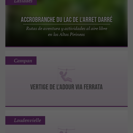
Laslades
Accrobranche du Lac de l'Arret Darré
Rutas de aventura y actividades al aire libre
en los Altos Pirineos
Campan
VERTIGE DE L'ADOUR VIA FERRATA
Loudenvielle