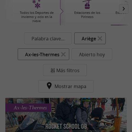
Todos los Deportes de
Estaciones de los
Escuelas d
invierno y ocio en la
Pirineos
nieve
Palabra clave...
Ariège
Ax-les-Thermes
Abierto hoy
Más filtros
Mostrar mapa
Ax-les-Thermes
Rocket School 09