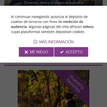
Diversión, risas y la alegría de esquiar te
esperan en los Pirineos.
Al continuar navegando, autoriza al depósito de
cookies de terceros con fines de
medición de
audiencia
. Algunas páginas del sitio ofrecen
vídeos
Ax-les-Thermes
cuyas plataformas también depositan cookies.
MÁS INFORMACIÓN
ESF d'Ax
ME NIEGO
ACCEPTO
n
u
e
s
t
r
o
a
v
o
r
i
t
f
o