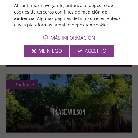
Al continuar navegando, autoriza al depósito de
cookies de terceros con fines de
medición de
Toulouse
audiencia
. Algunas páginas del sitio ofrecen
vídeos
cuyas plataformas también depositan cookies.
MÁS INFORMACIÓN
Port de la Daurade
ME NIEGO
ACCEPTO
Toulouse
Place Wilson