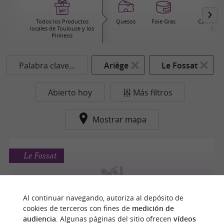
Todos los Productos
Quesos
Foie Gras
Comida pr
locales de Toulouse y los
Cons
Pirineos
Palabra clave...
Ariège
Le Fossat
Abierto hoy
Más filtros
Mostrar mapa
Le Fossat
Al continuar navegando, autoriza al depósito de
Dominik Benz
cookies de terceros con fines de
medición de
audiencia
. Algunas páginas del sitio ofrecen
vídeos