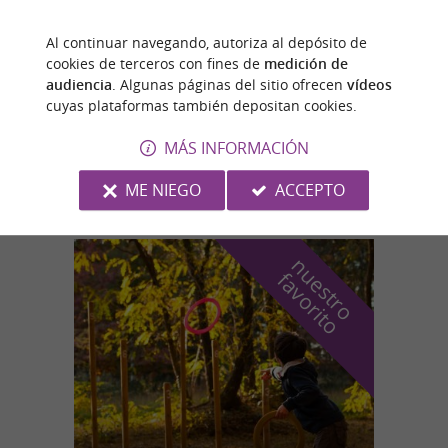
Al continuar navegando, autoriza al depósito de
Ustou
cookies de terceros con fines de
medición de
audiencia
. Algunas páginas del sitio ofrecen
vídeos
cuyas plataformas también depositan cookies.
Camping municipal d'Ustou
MÁS INFORMACIÓN
Alójate en un camping al pie de las
montañas de Ariège.
ME NIEGO
ACCEPTO
n
u
e
s
t
r
o
a
v
o
r
i
t
f
o