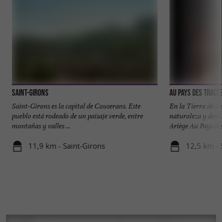
Saint-Girons
Au Pays des Trace
Saint-Girons es la capital de Couserans. Este
En la Tierra de la
pueblo está rodeado de un paisaje verde, entre
naturaleza y desc
montañas y valles ...
Ariège Au Pays des 
11,9 km - Saint-Girons
12,5 km - S