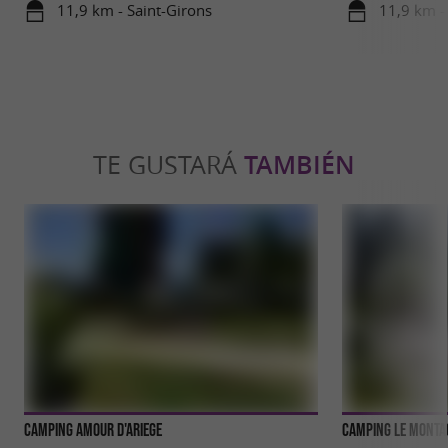
delicioso en Saint-Girons!
11,9 km - Saint-Girons
11,9 km -
TE GUSTARÁ
TAMBIÉN
Camping Amour d'Ariege
Camping le Mont