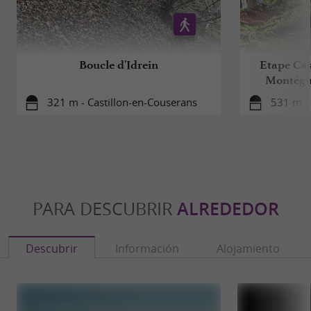
Boucle d'Idrein
Etape Cas
Montégu
321 m - Castillon-en-Couserans
531 m - 
PARA DESCUBRIR
ALREDEDOR
Descubrir
Información
Alojamiento